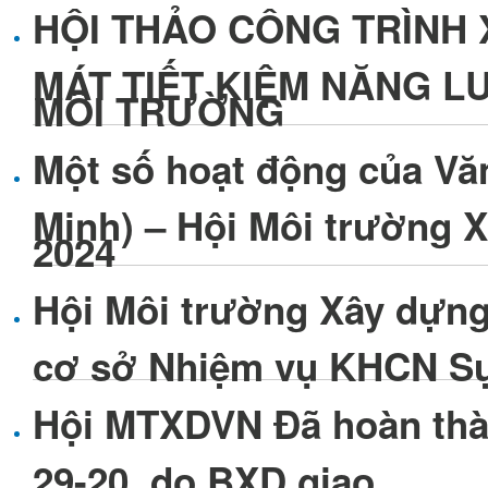
HỘI THẢO CÔNG TRÌNH 
MÁT TIẾT KIỆM NĂNG L
MÔI TRƯỜNG
Một số hoạt động của Vă
Minh) – Hội Môi trường 
2024
Hội Môi trường Xây dựng
cơ sở Nhiệm vụ KHCN Sự
Hội MTXDVN Đã hoàn th
29-20, do BXD giao